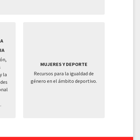
LA
IA
ón,
MUJERES Y DEPORTE
s
Recursos para la igualdad de
y la
género en el ámbito deportivo.
ades
onal
.