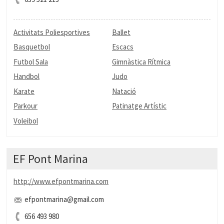
Activitats Poliesportives
Ballet
Basquetbol
Escacs
Futbol Sala
Gimnàstica Rítmica
Handbol
Judo
Karate
Natació
Parkour
Patinatge Artístic
Voleibol
EF Pont Marina
http://www.efpontmarina.com
efpontmarina@gmail.com
656 493 980