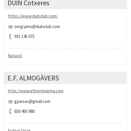
DUIN Cotxeres
https://www.duinclub.com/
sergi.pino@duinclub.com
931 145 075
Natació
E.F. ALMOGÀVERS
http://www.efpontmarina.com
gjuesas@gmail.com
656 493 980
Futbol Onze