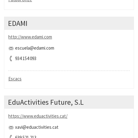
EDAMI
http://www.edami.com
escuela@edami.com
934 154 093
Escacs
EduActivities Future, S.L
https://www.eduactivities.cat/
xavi@eduactivities.cat
639 521 213