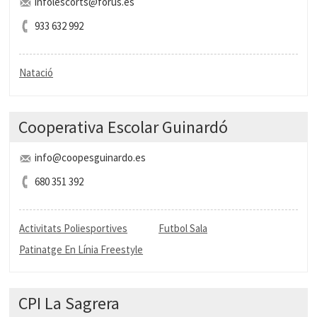
infolescorts@forus.es
933 632 992
Natació
Cooperativa Escolar Guinardó
info@coopesguinardo.es
680 351 392
Activitats Poliesportives
Futbol Sala
Patinatge En Línia Freestyle
CPI La Sagrera