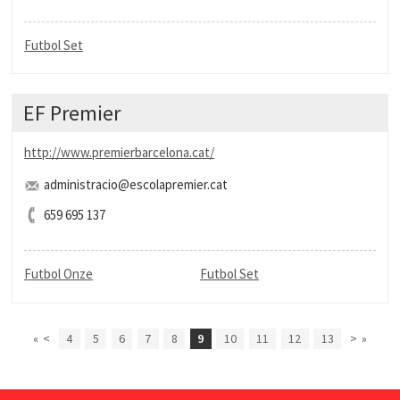
Futbol Set
EF Premier
http://www.premierbarcelona.cat/
administracio@escolapremier.cat
659 695 137
Futbol Onze
Futbol Set
«
<
4
5
6
7
8
9
10
11
12
13
>
»