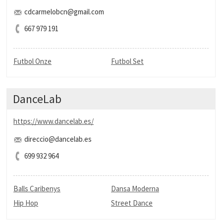
cdcarmelobcn@gmail.com
667 979 191
Futbol Onze
Futbol Set
DanceLab
https://www.dancelab.es/
direccio@dancelab.es
699 932 964
Balls Caribenys
Dansa Moderna
Hip Hop
Street Dance