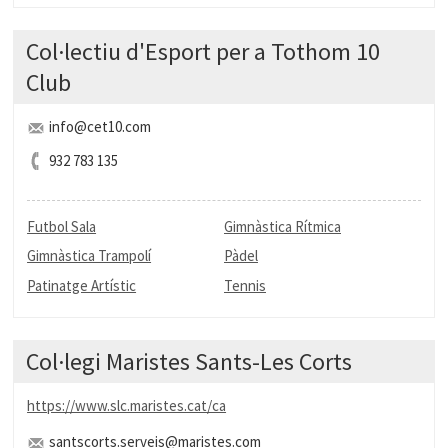
Col·lectiu d'Esport per a Tothom 10
Club
info@cet10.com
932 783 135
Futbol Sala
Gimnàstica Rítmica
Gimnàstica Trampolí
Pàdel
Patinatge Artístic
Tennis
Col·legi Maristes Sants-Les Corts
https://www.slc.maristes.cat/ca
santscorts.serveis@maristes.com