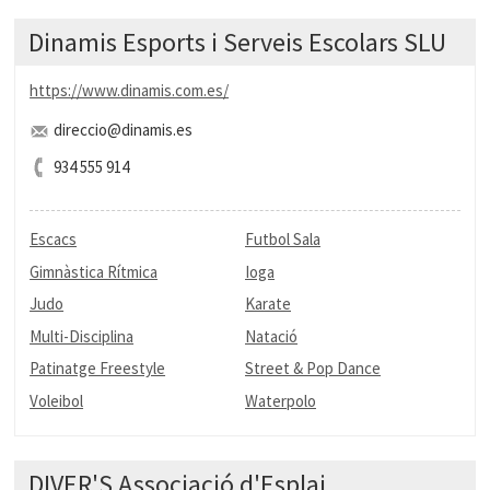
Dinamis Esports i Serveis Escolars SLU
https://www.dinamis.com.es/
direccio@dinamis.es
934 555 914
Escacs
Futbol Sala
Gimnàstica Rítmica
Ioga
Judo
Karate
Multi-Disciplina
Natació
Patinatge Freestyle
Street & Pop Dance
Voleibol
Waterpolo
DIVER'S Associació d'Esplai