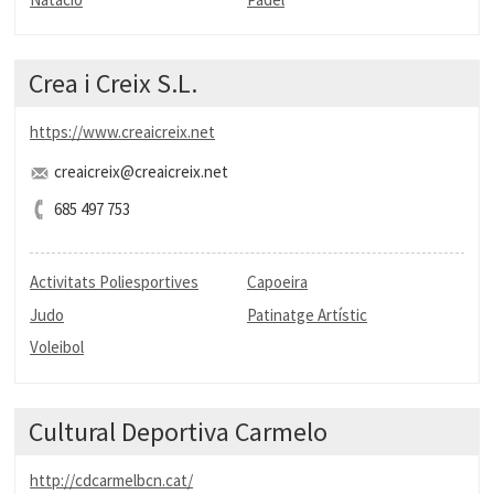
Crea i Creix S.L.
https://www.creaicreix.net
creaicreix@creaicreix.net
685 497 753
Activitats Poliesportives
Capoeira
Judo
Patinatge Artístic
Voleibol
Cultural Deportiva Carmelo
http://cdcarmelbcn.cat/