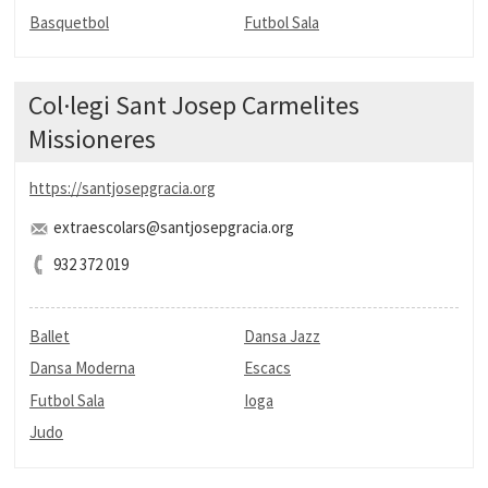
Basquetbol
Futbol Sala
Col·legi Sant Josep Carmelites
Missioneres
https://santjosepgracia.org
extraescolars@santjosepgracia.org
932 372 019
Ballet
Dansa Jazz
Dansa Moderna
Escacs
Futbol Sala
Ioga
Judo