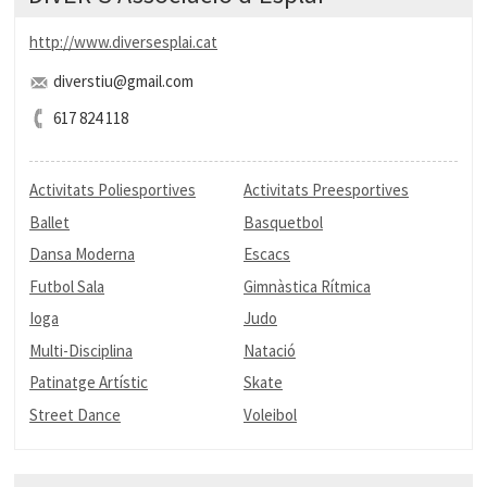
http://www.diversesplai.cat
diverstiu@gmail.com
617 824 118
Activitats Poliesportives
Activitats Preesportives
Ballet
Basquetbol
Dansa Moderna
Escacs
Futbol Sala
Gimnàstica Rítmica
Ioga
Judo
Multi-Disciplina
Natació
Patinatge Artístic
Skate
Street Dance
Voleibol