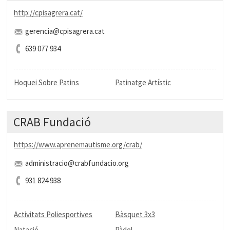
http://cpisagrera.cat/
gerencia@cpisagrera.cat
639 077 934
Hoquei Sobre Patins
Patinatge Artístic
CRAB Fundació
https://www.aprenemautisme.org/crab/
administracio@crabfundacio.org
931 824 938
Activitats Poliesportives
Bàsquet 3x3
Natació
Pàdel