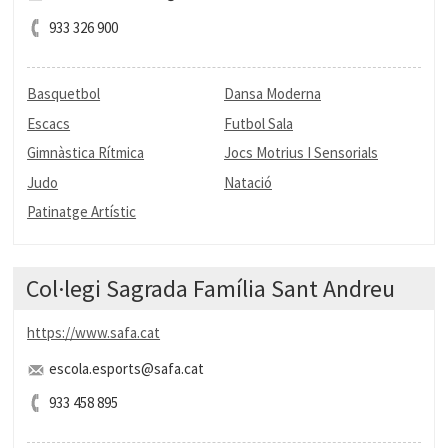
933 326 900
Basquetbol
Dansa Moderna
Escacs
Futbol Sala
Gimnàstica Rítmica
Jocs Motrius I Sensorials
Judo
Natació
Patinatge Artístic
Col·legi Sagrada Família Sant Andreu
https://www.safa.cat
escola.esports@safa.cat
933 458 895