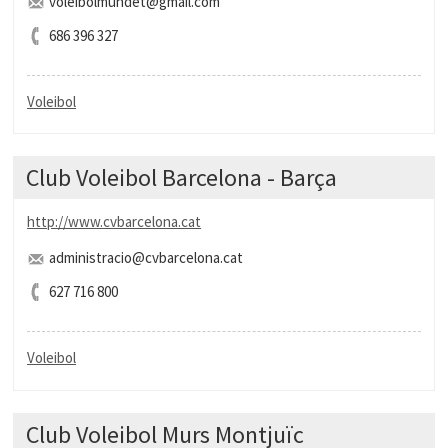
voleibolmundet@gmail.com
686 396 327
Voleibol
Club Voleibol Barcelona - Barça
http://www.cvbarcelona.cat
administracio@cvbarcelona.cat
627 716 800
Voleibol
Club Voleibol Murs Montjuïc