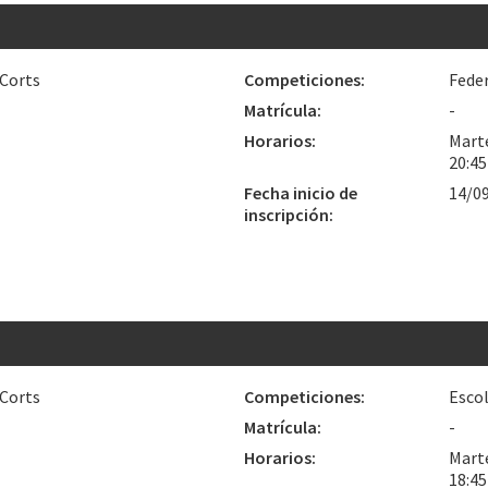
 Corts
Competiciones:
Fede
Matrícula:
-
Horarios:
Marte
20:4
Fecha inicio de
14/0
inscripción:
 Corts
Competiciones:
Escol
Matrícula:
-
Horarios:
Marte
18:4