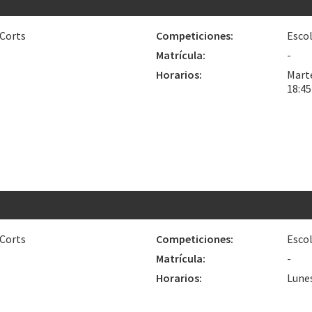
 Corts
Competiciones:
Esco
Matrícula:
-
Horarios:
Marte
18:4
 Corts
Competiciones:
Escol
Matrícula:
-
Horarios:
Lunes