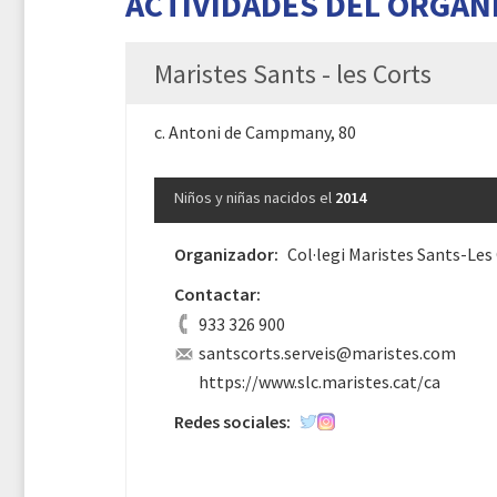
ACTIVIDADES DEL ORGAN
Maristes Sants - les Corts
c. Antoni de Campmany, 80
Niños y niñas nacidos el
2014
Organizador:
Col·legi Maristes Sants-Les
Contactar:
933 326 900
santscorts.serveis@maristes.com
https://www.slc.maristes.cat/ca
Redes sociales: