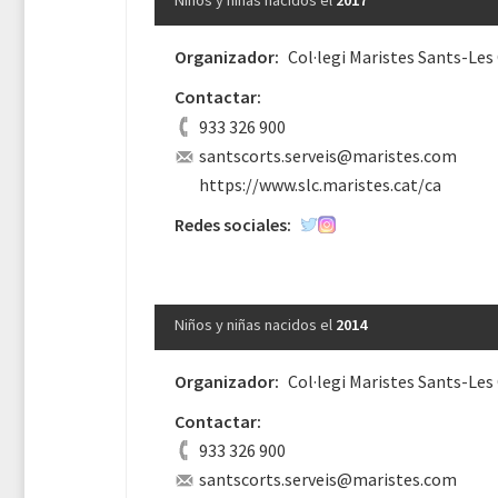
Niños y niñas nacidos el
2017
Organizador:
Col·legi Maristes Sants-Les
Contactar:
933 326 900
santscorts.serveis@maristes.com
https://www.slc.maristes.cat/ca
Redes sociales:
Niños y niñas nacidos el
2014
Organizador:
Col·legi Maristes Sants-Les
Contactar:
933 326 900
santscorts.serveis@maristes.com