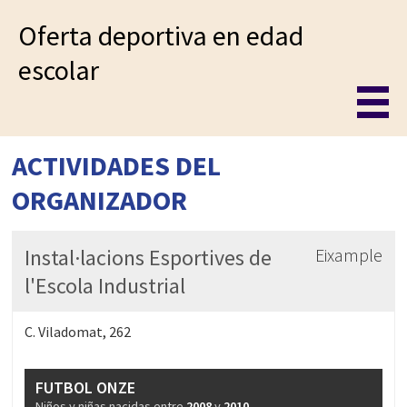
Oferta deportiva en edad
escolar
ACTIVIDADES DEL
ORGANIZADOR
Instal·lacions Esportives de
Eixample
l'Escola Industrial
C. Viladomat, 262
FUTBOL ONZE
Niños y niñas nacidas entre
2008
y
2010