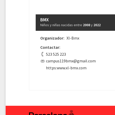
BMX
Niños y niñas nacidas entre
2008
y
2022
Organizador:
Xl-Bmx
Contactar:
523 525 223
campus119bmx@gmail.com
https:www.xl-bmx.com