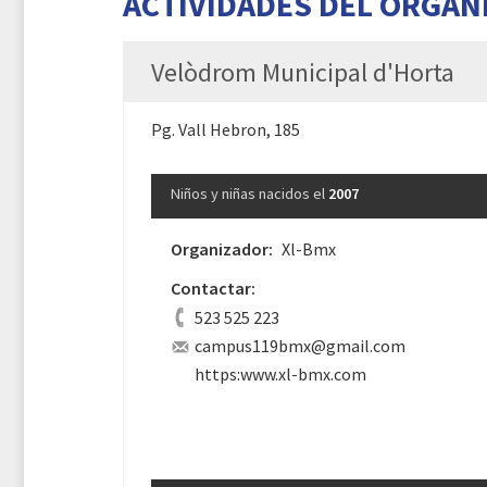
ACTIVIDADES DEL ORGAN
Velòdrom Municipal d'Horta
Pg. Vall Hebron, 185
Niños y niñas nacidos el
2007
Organizador:
Xl-Bmx
Contactar:
523 525 223
campus119bmx@gmail.com
https:www.xl-bmx.com