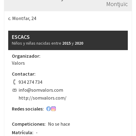
Montjuïc
c. Montfar, 24
ESCACS
Niños y niñas nacidas entre
2015
y
2020
Organizador:
Valors
Contactar:
934 274 734
info@somvalors.com
http://somvalors.com/
Redes sociales:
Competiciones:
No se hace
Matrícula:
-