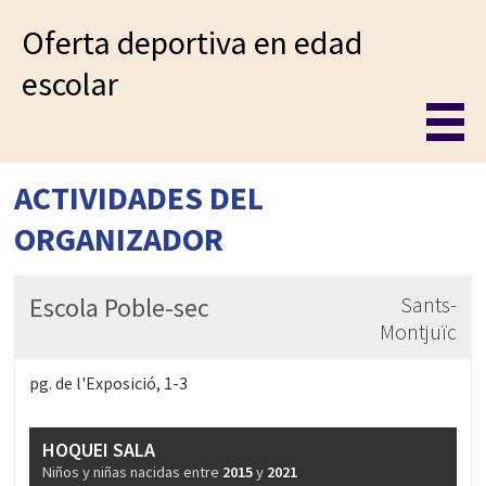
Oferta deportiva en edad
escolar
ACTIVIDADES DEL
ORGANIZADOR
Escola Poble-sec
Sants-
Montjuïc
pg. de l'Exposició, 1-3
HOQUEI SALA
Niños y niñas nacidas entre
2015
y
2021