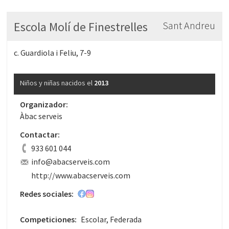
Escola Molí de Finestrelles
Sant Andreu
c. Guardiola i Feliu, 7-9
Niños y niñas nacidos el
2013
Organizador:
Àbac serveis
Contactar:
933 601 044
info@abacserveis.com
http://www.abacserveis.com
Redes sociales:
Competiciones:
Escolar, Federada