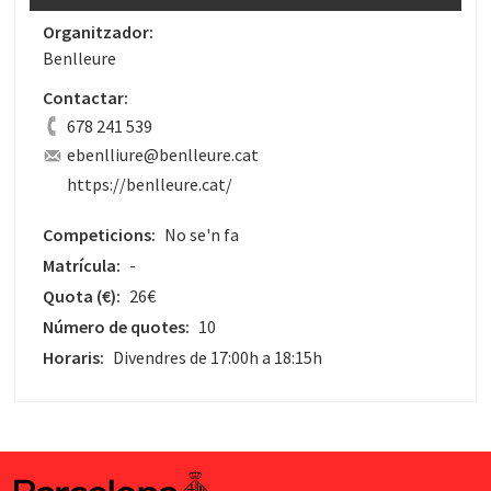
Organitzador:
Benlleure
Contactar:
678 241 539
ebenlliure@benlleure.cat
https://benlleure.cat/
Competicions:
No se'n fa
Matrícula:
-
Quota
(€)
:
26€
Número de quotes:
10
Horaris:
Divendres de 17:00h a 18:15h