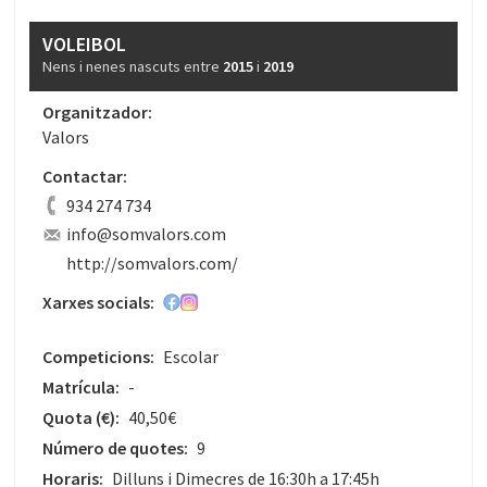
VOLEIBOL
Nens i nenes nascuts entre
2015
i
2019
Organitzador:
Valors
Contactar:
934 274 734
info@somvalors.com
http://somvalors.com/
Xarxes socials:
Competicions:
Escolar
Matrícula:
-
Quota
(€)
:
40,50€
Número de quotes:
9
Horaris:
Dilluns i Dimecres de 16:30h a 17:45h