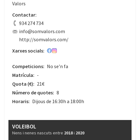
Valors
Contactar:
934 274 734
info@somvalors.com
http://somvalors.com/
Xarxes socials:
Competicions:
No se'n fa
Matrícula:
-
Quota
(€)
:
21€
Número de quotes:
8
Horaris:
Dijous de 16:30h a 18:00h
VOLEIBOL
Nens i nenes nascuts entre
2018
i
2020