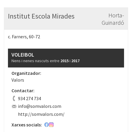
Institut Escola Mirades
Horta-
Guinardó
c. Farners, 60-72
VOLEIBOL
Nens i nenes nascuts entre
2015
i
2017
Organitzador:
Valors
Contactar:
934 274 734
info@somvalors.com
http://somvalors.com/
Xarxes socials: