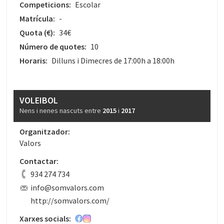
Competicions:
Escolar
Matrícula:
-
Quota
(€)
:
34€
Número de quotes:
10
Horaris:
Dilluns i Dimecres de 17:00h a 18:00h
VOLEIBOL
Nens i nenes nascuts entre
2015
i
2017
Organitzador:
Valors
Contactar:
934 274 734
info@somvalors.com
http://somvalors.com/
Xarxes socials: