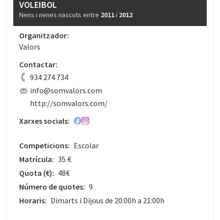
VOLEIBOL
Nens i nenes nascuts entre
2011
i
2012
Organitzador:
Valors
Contactar:
934 274 734
info@somvalors.com
http://somvalors.com/
Xarxes socials:
Competicions:
Escolar
Matrícula:
35 €
Quota
(€)
:
48€
Número de quotes:
9
Horaris:
Dimarts i Dijous de 20:00h a 21:00h