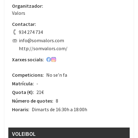
Organitzador:
Valors
Contactar:
934 274 734
info@somvalors.com
http://somvalors.com/
Xarxes socials:
Competicions:
No se'n fa
Matrícula:
-
Quota
(€)
:
21€
Número de quotes:
8
Horaris:
Dimarts de 16:30h a 18:00h
VOLEIBOL