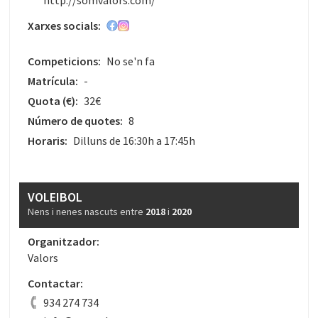
Xarxes socials:
Competicions:
No se'n fa
Matrícula:
-
Quota
(€)
:
32€
Número de quotes:
8
Horaris:
Dilluns de 16:30h a 17:45h
VOLEIBOL
Nens i nenes nascuts entre
2018
i
2020
Organitzador:
Valors
Contactar:
934 274 734