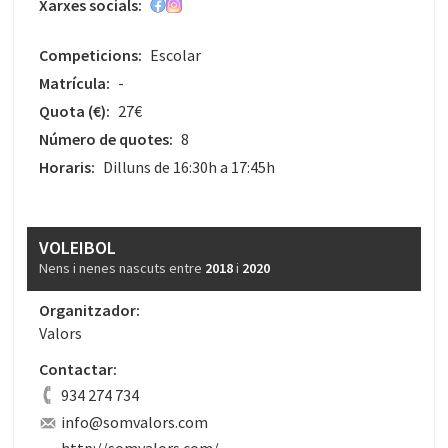
Xarxes socials:
Competicions:
Escolar
Matrícula:
-
Quota
(€)
:
27€
Número de quotes:
8
Horaris:
Dilluns de 16:30h a 17:45h
VOLEIBOL
Nens i nenes nascuts entre
2018
i
2020
Organitzador:
Valors
Contactar:
934 274 734
info@somvalors.com
http://somvalors.com/