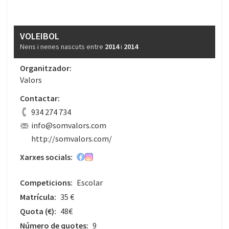
VOLEIBOL
Nens i nenes nascuts entre
2014
i
2014
Organitzador:
Valors
Contactar:
934 274 734
info@somvalors.com
http://somvalors.com/
Xarxes socials:
Competicions:
Escolar
Matrícula:
35 €
Quota
(€)
:
48€
Número de quotes:
9