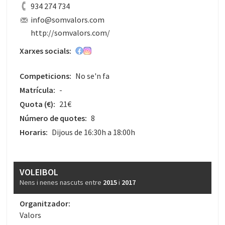
934 274 734
info@somvalors.com
http://somvalors.com/
Xarxes socials:
Competicions:
No se'n fa
Matrícula:
-
Quota
(€)
:
21€
Número de quotes:
8
Horaris:
Dijous de 16:30h a 18:00h
VOLEIBOL
Nens i nenes nascuts entre
2015
i
2017
Organitzador:
Valors