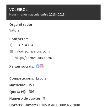
VOLEIBOL
Nens i nenes nascuts entre
2013
i
2013
Organitzador:
Valors
Contactar:
934 274 734
info@somvalors.com
http://somvalors.com/
Xarxes socials:
Competicions:
Escolar
Matrícula:
35 €
Quota
(€)
:
48€
Número de quotes:
9
Horaris:
Dimarts i Dijous de 19:00h a 20:00h