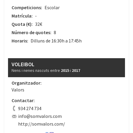
Competicions:
Escolar
Matrícula:
-
Quota
(€)
:
32€
Número de quotes:
8
Horaris:
Dilluns de 16:30h a 17:45h
VOLEIBOL
Nens i nenes nascuts entre
2015
i
2017
Organitzador:
Valors
Contactar:
934 274 734
info@somvalors.com
http://somvalors.com/