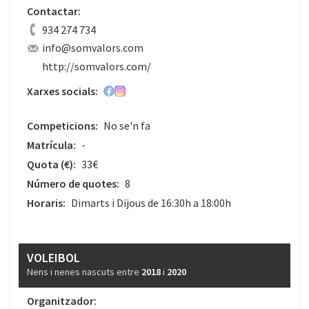
Contactar:
934 274 734
info@somvalors.com
http://somvalors.com/
Xarxes socials:
Competicions:
No se'n fa
Matrícula:
-
Quota
(€)
:
33€
Número de quotes:
8
Horaris:
Dimarts i Dijous de 16:30h a 18:00h
VOLEIBOL
Nens i nenes nascuts entre
2018
i
2020
Organitzador: