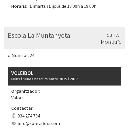
Horaris:
Dimarts i Dijous de 18:00h a 19:00h
Escola La Muntanyeta
Sants-
Montjuïc
c. Montfar, 24
VOLEIBOL
Nens i nenes nascuts entre
2015
i
2017
Organitzador:
Valors
Contactar:
934 274 734
info@somvalors.com