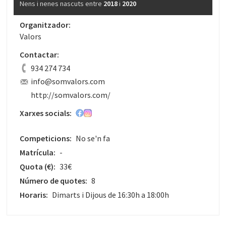
Nens i nenes nascuts entre
2018
i
2020
Organitzador:
Valors
Contactar:
934 274 734
info@somvalors.com
http://somvalors.com/
Xarxes socials:
Competicions:
No se'n fa
Matrícula:
-
Quota
(€)
:
33€
Número de quotes:
8
Horaris:
Dimarts i Dijous de 16:30h a 18:00h