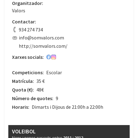
Organitzador:
Valors
Contactar:
934 274 734
info@somvalors.com
http://somvalors.com/
Xarxes socials:
Competicions:
Escolar
Matrícula:
35 €
Quota
(€)
:
48€
Número de quotes:
9
Horaris:
Dimarts i Dijous de 21:00h a 22:00h
VOLEIBOL
Nens i nenes nascuts entre
2011
i
2012