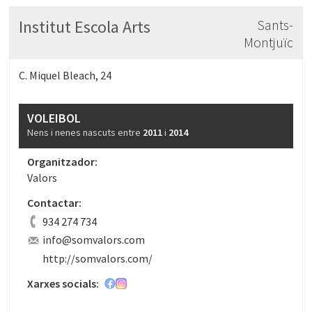
Institut Escola Arts
Sants-
Montjuïc
C. Miquel Bleach, 24
VOLEIBOL
Nens i nenes nascuts entre
2011
i
2014
Organitzador:
Valors
Contactar:
934 274 734
info@somvalors.com
http://somvalors.com/
Xarxes socials: