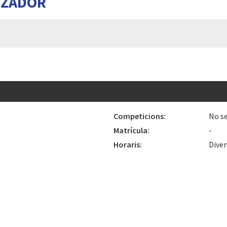
TZADOR
Competicions:
No se
Matrícula:
-
Horaris:
Diven