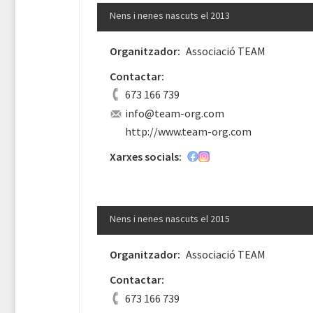
Nens i nenes nascuts el 2013
Organitzador:
Associació TEAM
Contactar:
673 166 739
info@team-org.com
http://www.team-org.com
Xarxes socials:
Nens i nenes nascuts el 2015
Organitzador:
Associació TEAM
Contactar:
673 166 739