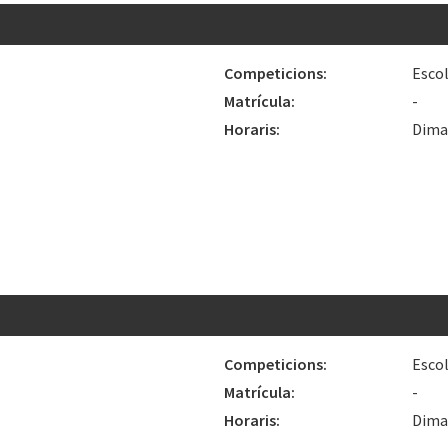
Competicions:
Esco
Matrícula:
-
Horaris:
Dimar
Competicions:
Esco
Matrícula:
-
Horaris:
Dimar