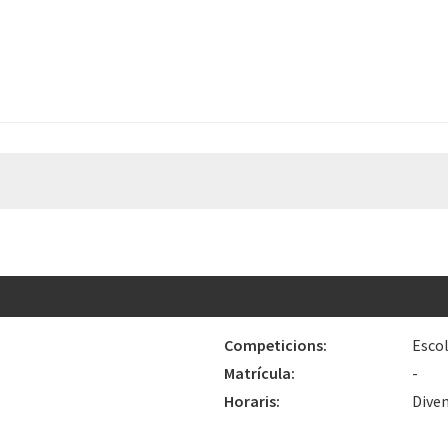
Competicions:
Esco
Matrícula:
-
Horaris:
Diven