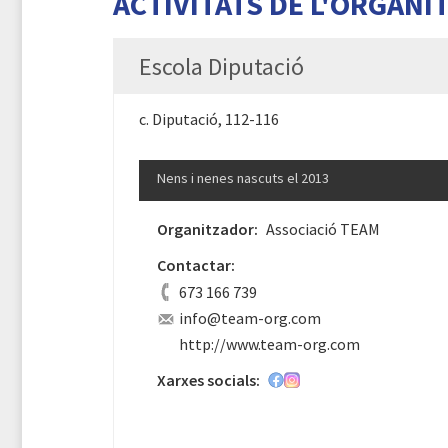
ACTIVITATS DE L'ORGANI
Escola Diputació
c. Diputació, 112-116
Nens i nenes nascuts el 2013
Organitzador:
Associació TEAM
Contactar:
673 166 739
info@team-org.com
http://www.team-org.com
Xarxes socials: