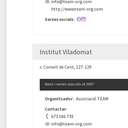
info@team-org.com
http://www.team-org.com
Xarxes socials:
Institut Viladomat
c. Consell de Cent, 127-129
Nens i nenes nascuts el 2007
Organitzador:
Associació TEAM
Contactar:
673 166 739
info@team-org.com