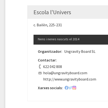
Escola l'Univers
c. Bailèn, 225-231
Nens i nenes nascuts el 2014
Organitzador:
Ungravity Board SL
Contactar:
622 042 808
hola@ungravityboard.com
http://www.ungravityboard.com
Xarxes socials: