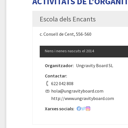
ACTIVITATS DE L'ORGANI
Escola dels Encants
c. Consell de Cent, 556-560
Nens i nenes nascuts el 2014
Organitzador:
Ungravity Board SL
Contactar:
622 042 808
hola@ungravityboard.com
http://www.ungravityboard.com
Xarxes socials: