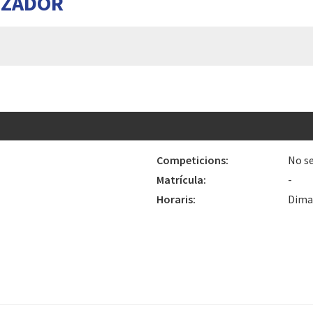
TZADOR
Competicions:
No se
Matrícula:
-
Horaris:
Dimar