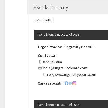
Escola Decroly
c. Vendrell, 1
Nens i nenes nascuts el 2019
Organitzador:
Ungravity Board SL
Contactar:
622 042 808
hola@ungravityboard.com
http://www.ungravityboard.com
Xarxes socials:
Nens i nenes nascuts el 2014