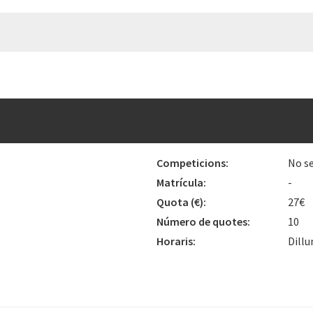
Competicions:
No se
Matrícula:
-
Quota
(€)
:
27€
Número de quotes:
10
Horaris:
Dillu