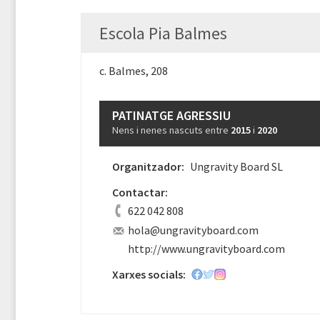
Escola Pia Balmes
c. Balmes, 208
PATINATGE AGRESSIU
Nens i nenes nascuts entre
2015
i
2020
Organitzador:
Ungravity Board SL
Contactar:
622 042 808
hola@ungravityboard.com
http://www.ungravityboard.com
Xarxes socials: