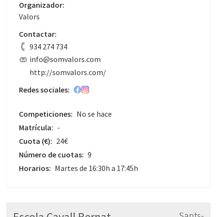
Organizador:
Valors
Contactar:
934 274 734
info@somvalors.com
http://somvalors.com/
Redes sociales:
Competiciones:
No se hace
Matrícula:
-
Cuota
(€)
:
24€
Número de cuotas:
9
Horarios:
Martes de 16:30h a 17:45h
Escola Cavall Bernat
Sants-