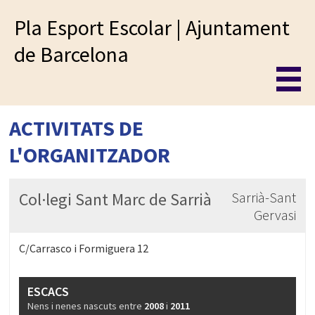
Pla Esport Escolar | Ajuntament
de Barcelona
ACTIVITATS DE
L'ORGANITZADOR
Col·legi Sant Marc de Sarrià
Sarrià-Sant
Gervasi
C/Carrasco i Formiguera 12
ESCACS
Nens i nenes nascuts entre
2008
i
2011