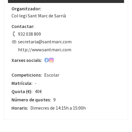
Organitzador:
Col·legi Sant Marc de Sarrià
Contactar:
932 038 809
secretaria@santmarc.com
http://www.santmarc.com
Xarxes socials:
Competicions:
Escolar
Matrícula:
-
Quota
(€)
:
40€
Número de quotes:
9
Horaris:
Dimecres de 14:15h a 15:00h