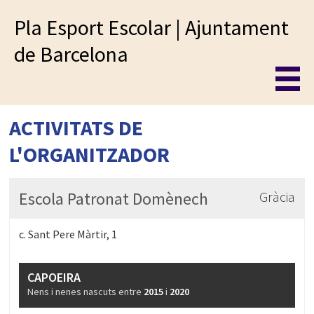
Pla Esport Escolar | Ajuntament
de Barcelona
ACTIVITATS DE
L'ORGANITZADOR
Escola Patronat Domènech
Gràcia
c. Sant Pere Màrtir, 1
CAPOEIRA
Nens i nenes nascuts entre
2015
i
2020