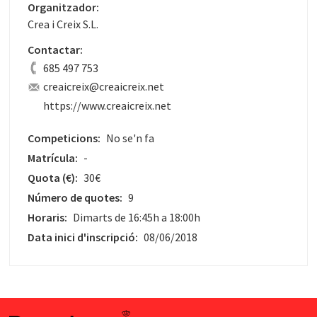
Organitzador:
Crea i Creix S.L.
Contactar:
685 497 753
creaicreix@creaicreix.net
https://www.creaicreix.net
Competicions:
No se'n fa
Matrícula:
-
Quota
(€)
:
30€
Número de quotes:
9
Horaris:
Dimarts de 16:45h a 18:00h
Data inici d'inscripció:
08/06/2018