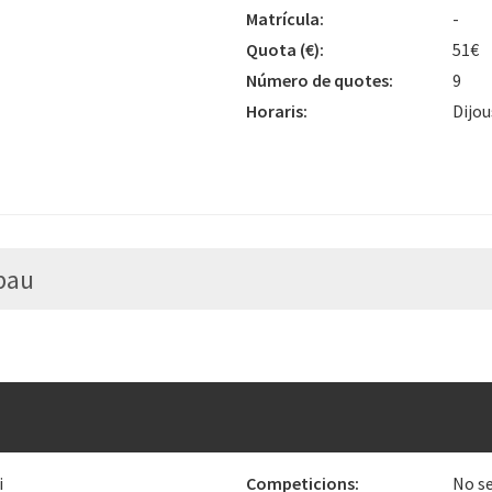
Matrícula:
-
Quota
(€)
:
51€
Número de quotes:
9
Horaris:
Dijou
pau
i
Competicions:
No se