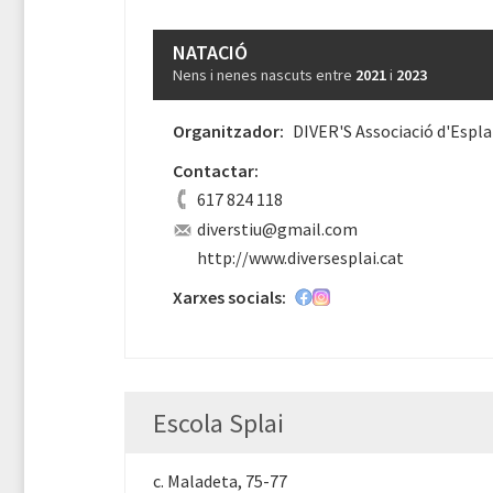
NATACIÓ
Nens i nenes nascuts entre
2021
i
2023
Organitzador:
DIVER'S Associació d'Espla
Contactar:
617 824 118
diverstiu@gmail.com
http://www.diversesplai.cat
Xarxes socials:
Escola Splai
c. Maladeta, 75-77