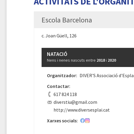
ACTIVITATS DE L'ORGANI
Escola Barcelona
c. Joan Güell, 126
NATACIÓ
Nens i nenes nascuts entre
2018
i
2020
Organitzador:
DIVER'S Associació d'Espla
Contactar:
617 824 118
diverstiu@gmail.com
http://www.diversesplai.cat
Xarxes socials: