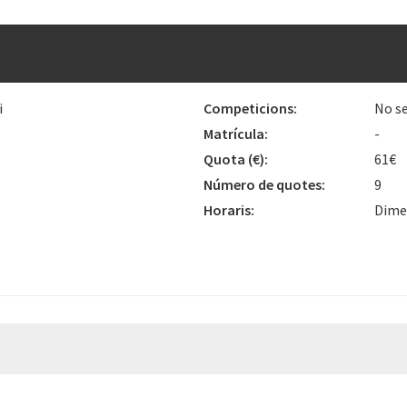
i
Competicions:
No se
Matrícula:
-
Quota
(€)
:
61€
Número de quotes:
9
Horaris:
Dimec