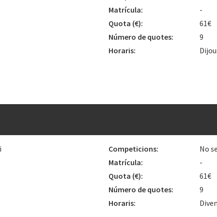
Matrícula:
-
Quota
(€)
:
61€
Número de quotes:
9
Horaris:
Dijou
i
Competicions:
No se
Matrícula:
-
Quota
(€)
:
61€
Número de quotes:
9
Horaris:
Diven