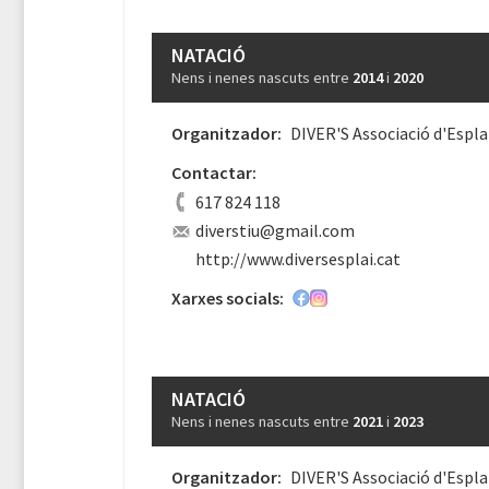
NATACIÓ
Nens i nenes nascuts entre
2014
i
2020
Organitzador:
DIVER'S Associació d'Espla
Contactar:
617 824 118
diverstiu@gmail.com
http://www.diversesplai.cat
Xarxes socials:
NATACIÓ
Nens i nenes nascuts entre
2021
i
2023
Organitzador:
DIVER'S Associació d'Espla