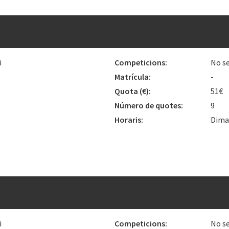
i
Competicions:
No se
Matrícula:
-
Quota
(€)
:
51€
Número de quotes:
9
Horaris:
Dimar
i
Competicions:
No se