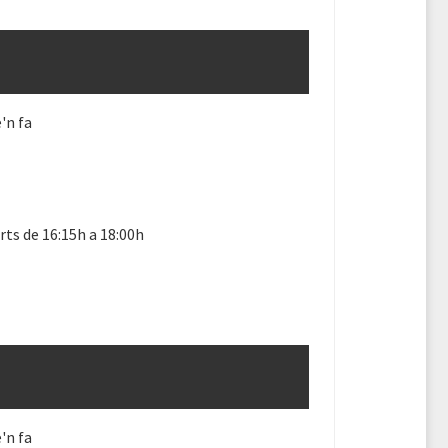
'n fa
ts de 16:15h a 18:00h
'n fa