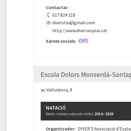
Contactar:
617 824 118
diverstiu@gmail.com
http://www.diversesplai.cat
Xarxes socials:
Escola Dolors Monserdà-Santa
av. Vallvidrera, 9
NATACIÓ
Nens i nenes nascuts entre
2014
i
2020
Organitzador:
DIVER'S Associació d'Espla