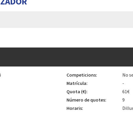
TZADOR
i
Competicions:
No se
Matrícula:
-
Quota
(€)
:
61€
Número de quotes:
9
Horaris:
Dillu