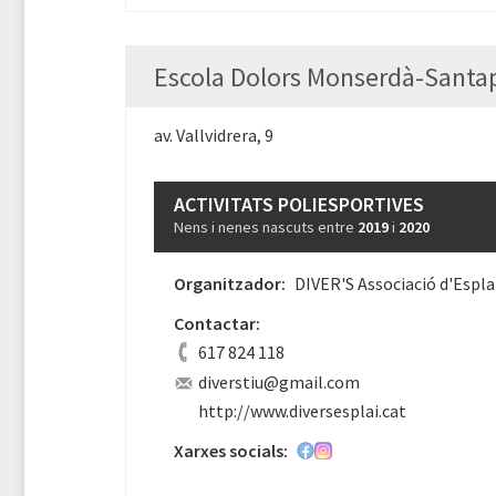
Escola Dolors Monserdà-Santa
av. Vallvidrera, 9
ACTIVITATS POLIESPORTIVES
Nens i nenes nascuts entre
2019
i
2020
Organitzador:
DIVER'S Associació d'Espla
Contactar:
617 824 118
diverstiu@gmail.com
http://www.diversesplai.cat
Xarxes socials: