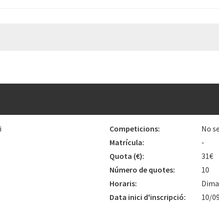
i
Competicions:
No se
Matrícula:
-
Quota
(€)
:
31€
Número de quotes:
10
Horaris:
Dimar
Data inici d'inscripció:
10/0