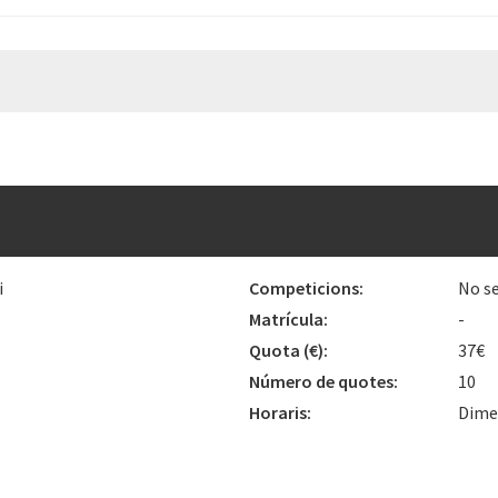
i
Competicions:
No se
Matrícula:
-
Quota
(€)
:
37€
Número de quotes:
10
Horaris:
Dimec