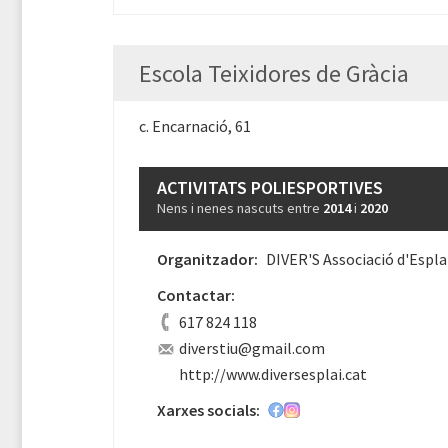
Escola Teixidores de Gràcia
c. Encarnació, 61
ACTIVITATS POLIESPORTIVES
Nens i nenes nascuts entre
2014
i
2020
Organitzador:
DIVER'S Associació d'Espla
Contactar:
617 824 118
diverstiu@gmail.com
http://www.diversesplai.cat
Xarxes socials: