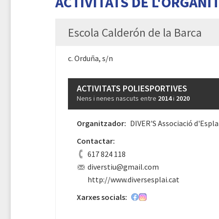
ACTIVITATS DE L'ORGANI
Escola Calderón de la Barca
c. Orduña, s/n
ACTIVITATS POLIESPORTIVES
Nens i nenes nascuts entre
2014
i
2020
Organitzador:
DIVER'S Associació d'Espla
Contactar:
617 824 118
diverstiu@gmail.com
http://www.diversesplai.cat
Xarxes socials: