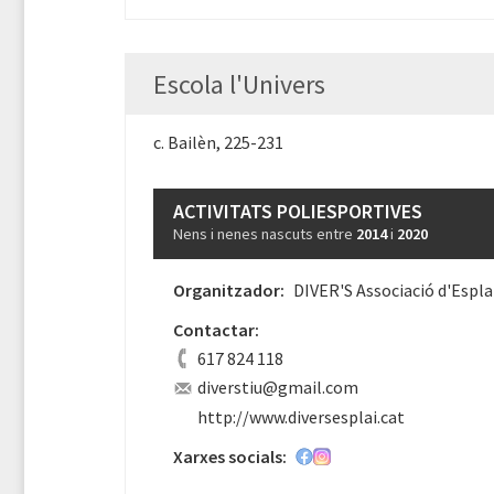
Escola l'Univers
c. Bailèn, 225-231
ACTIVITATS POLIESPORTIVES
Nens i nenes nascuts entre
2014
i
2020
Organitzador:
DIVER'S Associació d'Espla
Contactar:
617 824 118
diverstiu@gmail.com
http://www.diversesplai.cat
Xarxes socials: