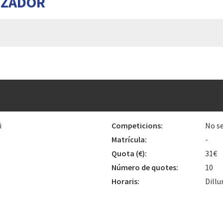
TZADOR
i
Competicions:
No se
Matrícula:
-
Quota
(€)
:
31€
Número de quotes:
10
Horaris:
Dillu