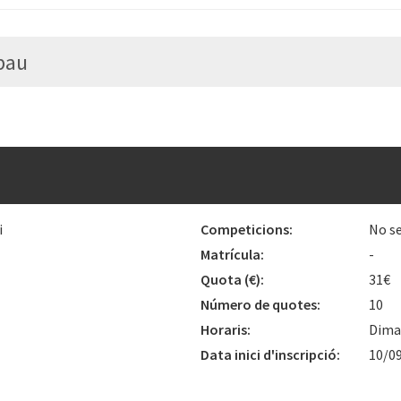
pau
i
Competicions:
No se
Matrícula:
-
Quota
(€)
:
31€
Número de quotes:
10
Horaris:
Dimar
Data inici d'inscripció:
10/0