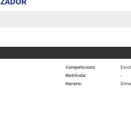
TZADOR
Competicions:
Esco
Matrícula:
-
Horaris:
Dimar