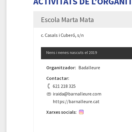
ACTIVITATS DE L'ORGANI
Escola Marta Mata
c. Casals i Cuberó, s/n
Nens i nenes nascuts el 2019
Organitzador:
Badalleure
Contactar:
621 218 325
iraida@barnalleure.com
https://barnalleure.cat
Xarxes socials: