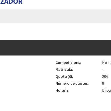
TZADOR
Competicions:
No se
Matrícula:
-
Quota
(€)
:
20€
Número de quotes:
9
Horaris:
Dijou