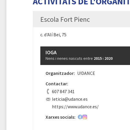
ACTIVITATS DE L'ORGANI
Escola Fort Pienc
c. d'Alí Bei, 75
IOGA
Nens i nenes nascuts entre
2015
i
2020
Organitzador:
U!DANCE
Contactar:
607 847 341
leticia@udance.es
https://www.udance.es/
Xarxes socials: