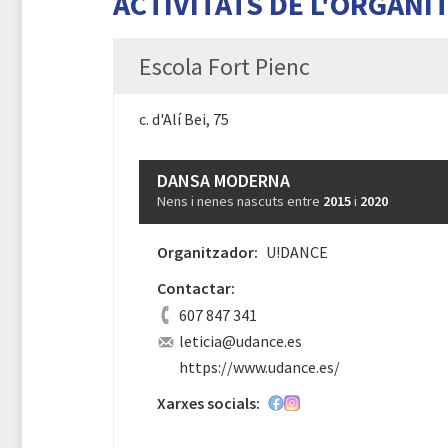
ACTIVITATS DE L'ORGANI
Escola Fort Pienc
c. d'Alí Bei, 75
DANSA MODERNA
Nens i nenes nascuts entre
2015
i
2020
Organitzador:
U!DANCE
Contactar:
607 847 341
leticia@udance.es
https://www.udance.es/
Xarxes socials: