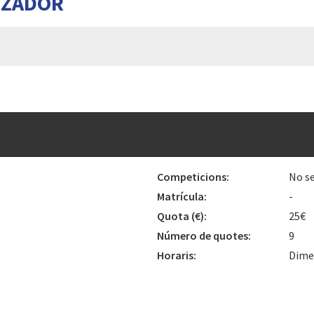
TZADOR
Competicions:
No se
Matrícula:
-
Quota
(€)
:
25€
Número de quotes:
9
Horaris:
Dimec