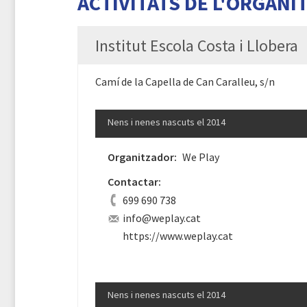
ACTIVITATS DE L'ORGANI
Institut Escola Costa i Llobera
Camí de la Capella de Can Caralleu, s/n
Nens i nenes nascuts el 2014
Organitzador:
We Play
Contactar:
699 690 738
info@weplay.cat
https://www.weplay.cat
Nens i nenes nascuts el 2014