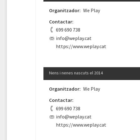
Organitzador:
We Play
Contactar:
699 690 738
info@weplay.cat
https://www.weplay.cat
Nens i nenes nascuts el 2014
Organitzador:
We Play
Contactar:
699 690 738
info@weplay.cat
https://www.weplay.cat