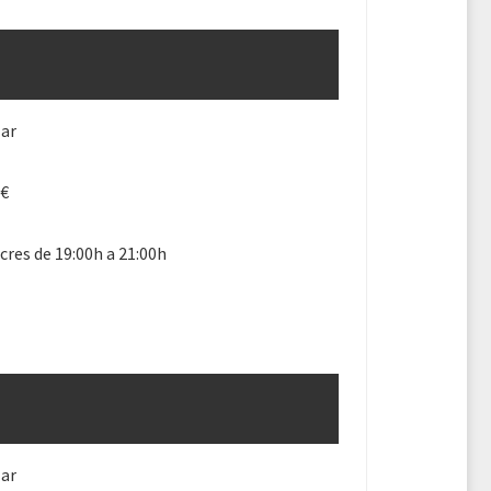
lar
4€
res de 19:00h a 21:00h
lar