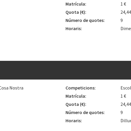
Matrícula:
1 €
Quota
(€)
:
24,4
Número de quotes:
9
Horaris:
Dimec
 Cosa Nostra
Competicions:
Esco
Matrícula:
1 €
Quota
(€)
:
24,4
Número de quotes:
9
Horaris:
Dillu