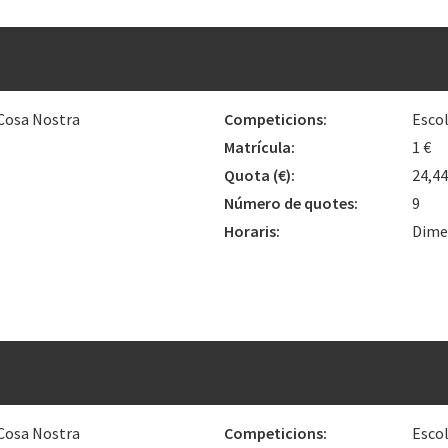
 Cosa Nostra
Competicions:
Esco
Matrícula:
1 €
Quota
(€)
:
24,4
Número de quotes:
9
Horaris:
Dimec
 Cosa Nostra
Competicions:
Esco