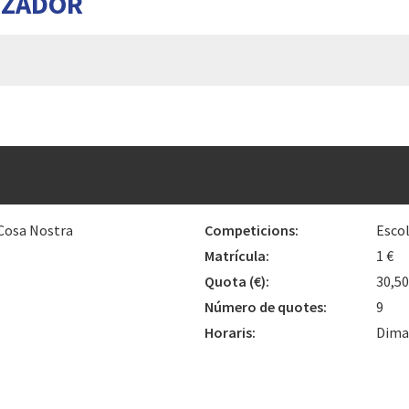
TZADOR
 Cosa Nostra
Competicions:
Esco
Matrícula:
1 €
Quota
(€)
:
30,5
Número de quotes:
9
Horaris:
Dimar