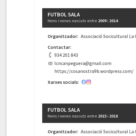
FUTBOL SALA
Nens i nenes nascuts entre
2009
i
2014
Organitzador:
Associació Socicultural La
Contactar:
934 201 843
lcncanpeguera@gmail.com
https://cosanostra9b.wordpress.com/
Xarxes socials:
FUTBOL SALA
Nens i nenes nascuts entre
2015
i
2018
Organitzador:
Associació Socicultural La