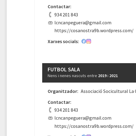
Contactar:
934 201 843
lcncanpeguera@gmail.com
https://cosanostra9b.wordpress.com/
Xarxes socials:
FUTBOL SALA
Nens i nenes nascuts entre
2019
i
2021
Organitzador:
Associació Socicultural La
Contactar:
934 201 843
lcncanpeguera@gmail.com
https://cosanostra9b.wordpress.com/