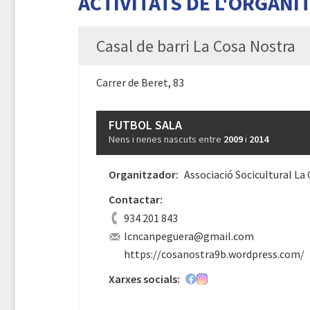
ACTIVITATS DE L'ORGANI
Casal de barri La Cosa Nostra
Carrer de Beret, 83
FUTBOL SALA
Nens i nenes nascuts entre
2009
i
2014
Organitzador:
Associació Socicultural La
Contactar:
934 201 843
lcncanpeguera@gmail.com
https://cosanostra9b.wordpress.com/
Xarxes socials: