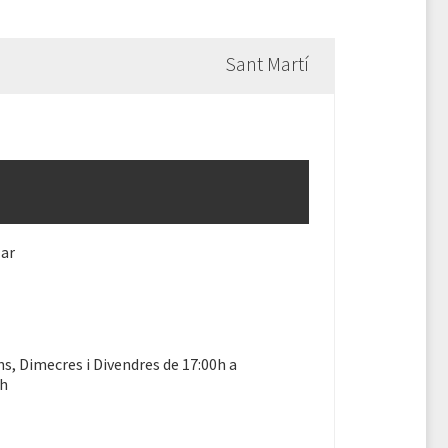
Sant Martí
lar
ns, Dimecres i Divendres de 17:00h a
5h