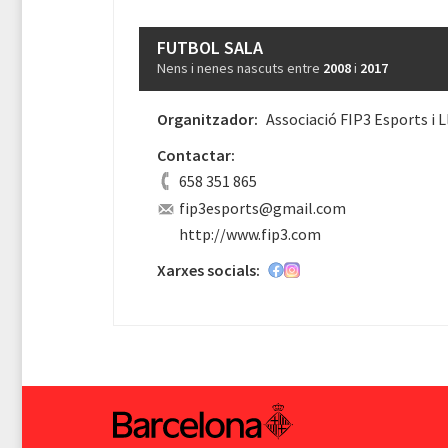
FUTBOL SALA
Nens i nenes nascuts entre
2008
i
2017
Organitzador:
Associació FIP3 Esports i L
Contactar:
658 351 865
fip3esports@gmail.com
http://www.fip3.com
Xarxes socials: