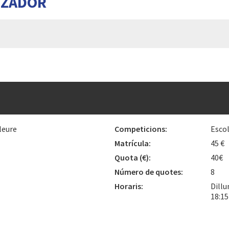
TZADOR
leure
Competicions:
Esco
Matrícula:
45 €
Quota
(€)
:
40€
Número de quotes:
8
Horaris:
Dillu
18:1