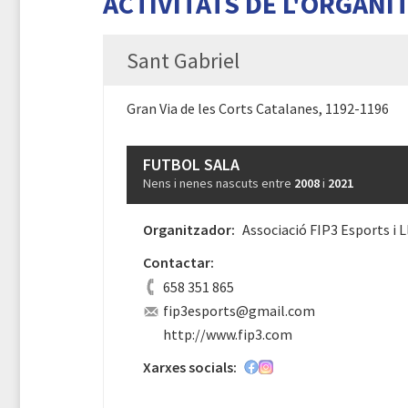
ACTIVITATS DE L'ORGANI
Sant Gabriel
Gran Via de les Corts Catalanes, 1192-1196
FUTBOL SALA
Nens i nenes nascuts entre
2008
i
2021
Organitzador:
Associació FIP3 Esports i L
Contactar:
658 351 865
fip3esports@gmail.com
http://www.fip3.com
Xarxes socials: