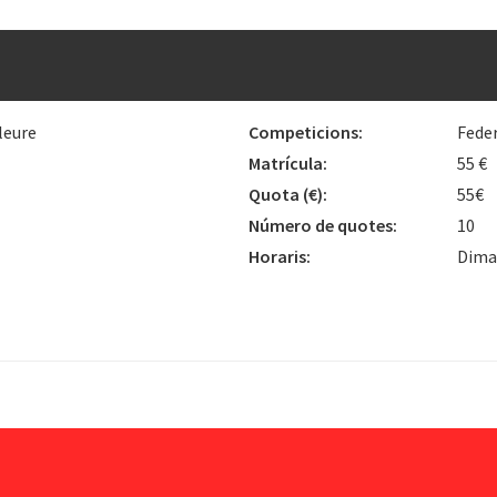
leure
Competicions:
Fede
Matrícula:
55 €
Quota
(€)
:
55€
Número de quotes:
10
Horaris:
Dimar