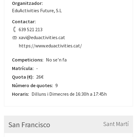
Organitzador:
EduActivities Future, S.L
Contactar:
639 521 213
xavi@eduactivities.cat
https://www.eduactivities.cat/
Competicions:
No se'n fa
Matrícula:
-
Quota
(€)
:
26€
Número de quotes:
9
Horaris:
Dilluns i Dimecres de 16:30h a 17:45h
San Francisco
Sant Martí