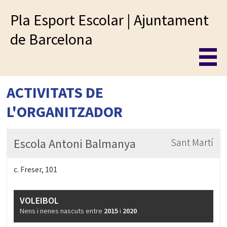
Pla Esport Escolar | Ajuntament
de Barcelona
ACTIVITATS DE
L'ORGANITZADOR
Escola Antoni Balmanya
Sant Martí
c. Freser, 101
VOLEIBOL
Nens i nenes nascuts entre
2015
i
2020