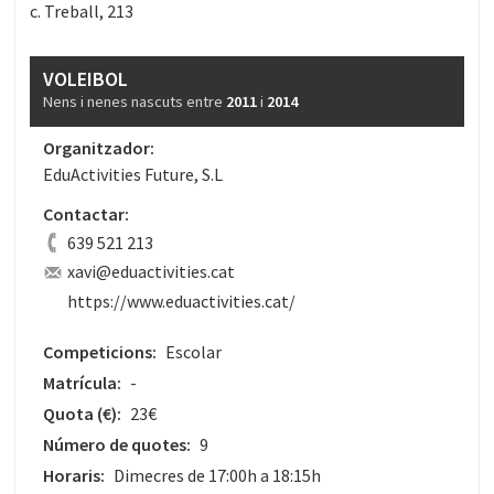
c. Treball, 213
VOLEIBOL
Nens i nenes nascuts entre
2011
i
2014
Organitzador:
EduActivities Future, S.L
Contactar:
639 521 213
xavi@eduactivities.cat
https://www.eduactivities.cat/
Competicions:
Escolar
Matrícula:
-
Quota
(€)
:
23€
Número de quotes:
9
Horaris:
Dimecres de 17:00h a 18:15h