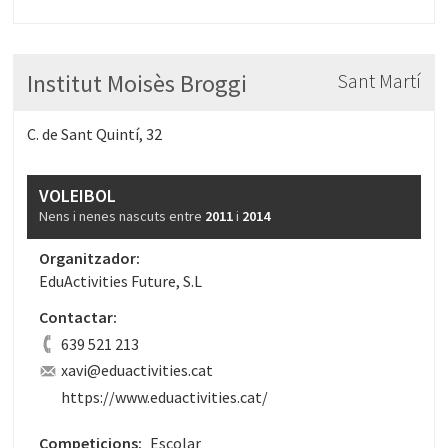
Institut Moisès Broggi
Sant Martí
C. de Sant Quintí, 32
VOLEIBOL
Nens i nenes nascuts entre
2011
i
2014
Organitzador:
EduActivities Future, S.L
Contactar:
639 521 213
xavi@eduactivities.cat
https://www.eduactivities.cat/
Competicions:
Escolar