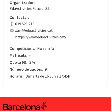
Organitzador:
EduActivities Future, S.L
Contactar:
639 521 213
xavi@eduactivities.cat
https://www.eduactivities.cat/
Competicions:
No se'n fa
Matrícula:
-
Quota
(€)
:
27€
Número de quotes:
9
Horaris:
Dimarts de 16:30h a 17:45h