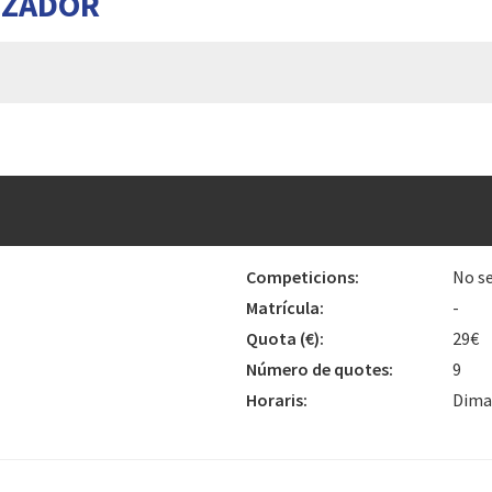
TZADOR
Competicions:
No se
Matrícula:
-
Quota
(€)
:
29€
Número de quotes:
9
Horaris:
Dimar