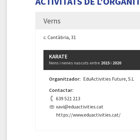
ACTIVITATS DE L'ORGANI
Verns
c. Cantàbria, 31
KARATE
Nens i nenes nascuts entre
2015
i
2020
Organitzador:
EduActivities Future, S.L
Contactar:
639 521 213
xavi@eduactivities.cat
https://www.eduactivities.cat/