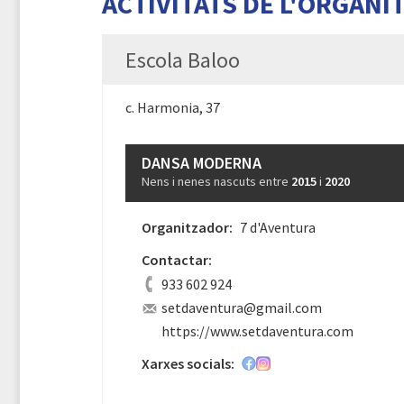
ACTIVITATS DE L'ORGANI
Escola Baloo
c. Harmonia, 37
DANSA MODERNA
Nens i nenes nascuts entre
2015
i
2020
Organitzador:
7 d'Aventura
Contactar:
933 602 924
setdaventura@gmail.com
https://www.setdaventura.com
Xarxes socials: