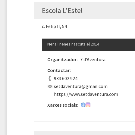
Escola L'Estel
c. Felip II, 54
Nens i nenes nascuts el 2014
Organitzador:
7 d'Aventura
Contactar:
933 602 924
setdaventura@gmail.com
https://www.setdaventura.com
Xarxes socials: