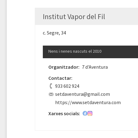
Institut Vapor del Fil
c. Segre, 34
Nens i nenes nascuts el 2010
Organitzador:
7 d'Aventura
Contactar:
933 602 924
setdaventura@gmail.com
https://www.setdaventura.com
Xarxes socials: