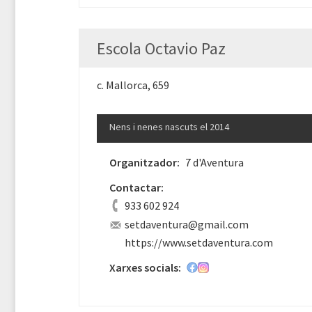
Escola Octavio Paz
c. Mallorca, 659
Nens i nenes nascuts el 2014
Organitzador:
7 d'Aventura
Contactar:
933 602 924
setdaventura@gmail.com
https://www.setdaventura.com
Xarxes socials: