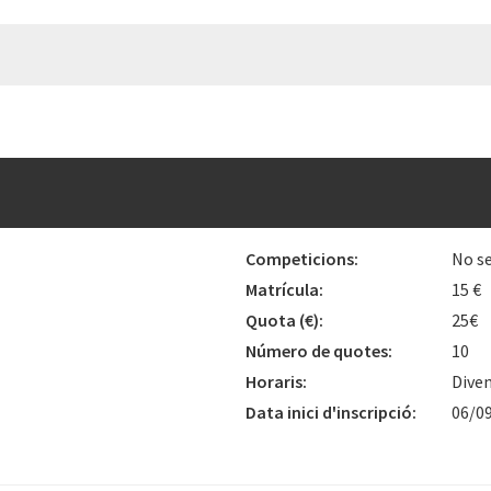
Competicions:
No se
Matrícula:
15 €
Quota
(€)
:
25€
Número de quotes:
10
Horaris:
Diven
Data inici d'inscripció:
06/0