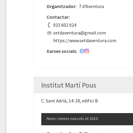
Organitzador:
7 d'Aventura
Contactar:
933 602 924
setdaventura@gmail.com
https://www.setdaventura.com
Xarxes socials:
Institut Martí Pous
C. Sant Adrià, 14-18, edifici B
Nens i nenes nascuts el 2010