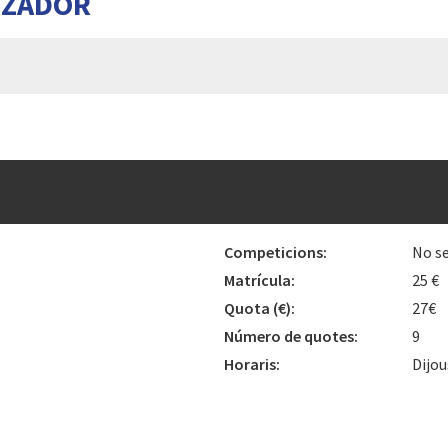
TZADOR
Competicions:
No se
Matrícula:
25 €
Quota
(€)
:
27€
Número de quotes:
9
Horaris:
Dijou