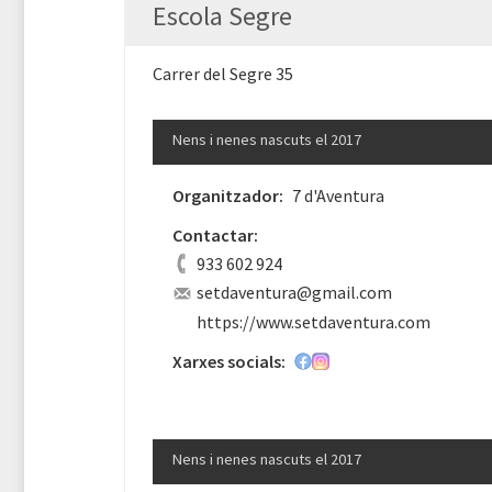
Escola Segre
Carrer del Segre 35
Nens i nenes nascuts el 2017
Organitzador:
7 d'Aventura
Contactar:
933 602 924
setdaventura@gmail.com
https://www.setdaventura.com
Xarxes socials:
Nens i nenes nascuts el 2017