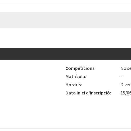
Competicions:
No se
Matrícula:
-
Horaris:
Diven
Data inici d'inscripció:
15/0