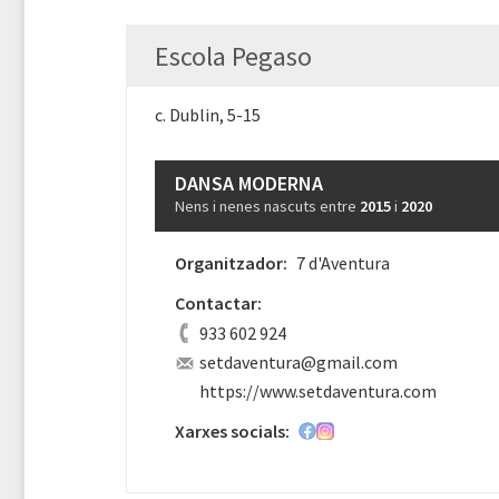
Escola Pegaso
c. Dublin, 5-15
DANSA MODERNA
Nens i nenes nascuts entre
2015
i
2020
Organitzador:
7 d'Aventura
Contactar:
933 602 924
setdaventura@gmail.com
https://www.setdaventura.com
Xarxes socials: