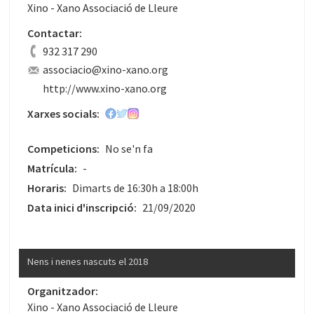
Xino - Xano Associació de Lleure
Contactar:
932 317 290
associacio@xino-xano.org
http://www.xino-xano.org
Xarxes socials:
Competicions:
No se'n fa
Matrícula:
-
Horaris:
Dimarts de 16:30h a 18:00h
Data inici d'inscripció:
21/09/2020
Nens i nenes nascuts el 2018
Organitzador:
Xino - Xano Associació de Lleure