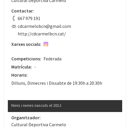
Cultural Deportiva Carmelo
Contactar:
667 979 191
cdcarmelobcn@gmail.com
http://cdcarmelbcn.cat/
Xarxes socials:
Competicions:
Federada
Matrícula:
-
Horaris:
Dilluns, Dimecres i Dissabte de 19:30h a 20:30h
Nens i nenes nascuts el 2012
Organitzador:
Cultural Deportiva Carmelo