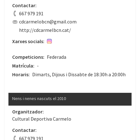
Contactar:
667 979 191
cdcarmelobcn@gmail.com
http://cdcarmelbcn.cat/
Xarxes socials:
Competicions:
Federada
Matrícula:
-
Horaris:
Dimarts, Dijous i Dissabte de 18:30h a 20:00h
Nens i nenes nascuts el 2010
Organitzador:
Cultural Deportiva Carmelo
Contactar:
667 979 191