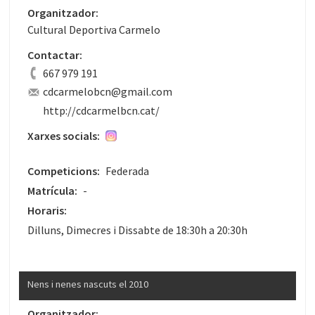
Organitzador:
Cultural Deportiva Carmelo
Contactar:
667 979 191
cdcarmelobcn@gmail.com
http://cdcarmelbcn.cat/
Xarxes socials:
Competicions:
Federada
Matrícula:
-
Horaris:
Dilluns, Dimecres i Dissabte de 18:30h a 20:30h
Nens i nenes nascuts el 2010
Organitzador: