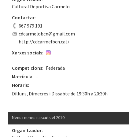
Cultural Deportiva Carmelo
Contactar:
667 979 191
cdcarmelobcn@gmail.com
http://cdcarmelbcn.cat/
Xarxes socials:
Competicions:
Federada
Matrícula:
-
Horaris:
Dilluns, Dimecres i Dissabte de 19:30h a 20:30h
Nens i nenes nascuts el 2010
Organitzador: