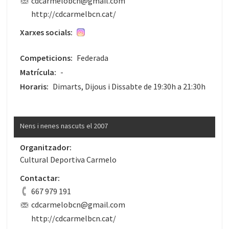
cdcarmelobcn@gmail.com
http://cdcarmelbcn.cat/
Xarxes socials:
Competicions:
Federada
Matrícula:
-
Horaris:
Dimarts, Dijous i Dissabte de 19:30h a 21:30h
Nens i nenes nascuts el 2007
Organitzador:
Cultural Deportiva Carmelo
Contactar:
667 979 191
cdcarmelobcn@gmail.com
http://cdcarmelbcn.cat/