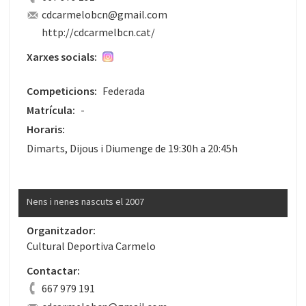
cdcarmelobcn@gmail.com
http://cdcarmelbcn.cat/
Xarxes socials:
Competicions:
Federada
Matrícula:
-
Horaris:
Dimarts, Dijous i Diumenge de 19:30h a 20:45h
Nens i nenes nascuts el 2007
Organitzador:
Cultural Deportiva Carmelo
Contactar:
667 979 191