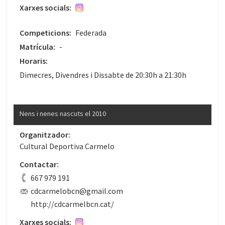
Xarxes socials:
Competicions:
Federada
Matrícula:
-
Horaris:
Dimecres, Divendres i Dissabte de 20:30h a 21:30h
Nens i nenes nascuts el 2010
Organitzador:
Cultural Deportiva Carmelo
Contactar:
667 979 191
cdcarmelobcn@gmail.com
http://cdcarmelbcn.cat/
Xarxes socials: