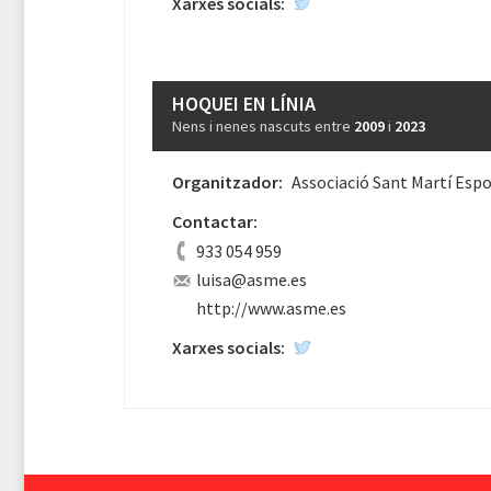
Xarxes socials:
HOQUEI EN LÍNIA
Nens i nenes nascuts entre
2009
i
2023
Organitzador:
Associació Sant Martí Espo
Contactar:
933 054 959
luisa@asme.es
http://www.asme.es
Xarxes socials: