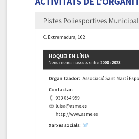
ACTIVITATS DE L'ORGANI
Pistes Poliesportives Municipa
C. Extremadura, 102
HOQUEI EN LÍNIA
Nens i nenes nascuts entre
2008
i
2023
Organitzador:
Associació Sant Martí Espo
Contactar:
933 054 959
luisa@asme.es
http://www.asme.es
Xarxes socials: