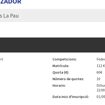
TZADOR
ls La Pau
rt
Competicions:
Fede
Matrícula:
112 €
Quota
(€)
:
60€
Número de quotes:
10
Horaris:
Dillu
22:0
Data inici d'inscripció:
01/0