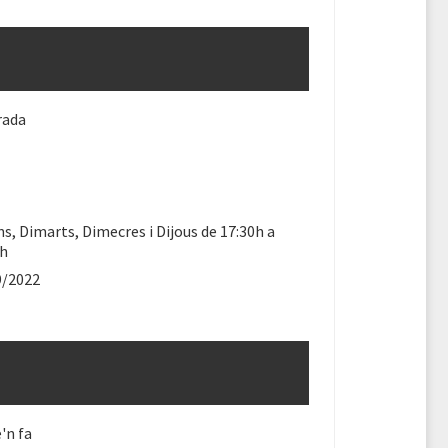
rada
ns, Dimarts, Dimecres i Dijous de 17:30h a
0h
9/2022
'n fa