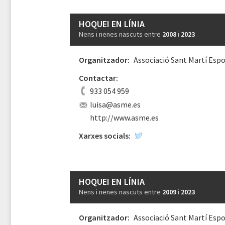
HOQUEI EN LÍNIA
Nens i nenes nascuts entre
2008
i
2023
Organitzador:
Associació Sant Martí Espo
Contactar:
933 054 959
luisa@asme.es
http://www.asme.es
Xarxes socials:
HOQUEI EN LÍNIA
Nens i nenes nascuts entre
2009
i
2023
Organitzador:
Associació Sant Martí Espo