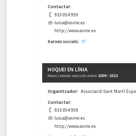
Contactar:
933 054 959
luisa@asme.es
http://www.asme.es
Xarxes socials:
HOQUEI EN LÍNIA
Nens i nenes nascuts entre
2009
i
2023
Organitzador:
Associació Sant Martí Espo
Contactar:
933 054 959
luisa@asme.es
http://www.asme.es