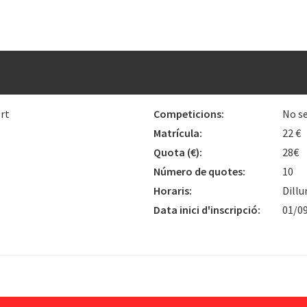
rt
Competicions:
No se
Matrícula:
22 €
Quota
(€)
:
28€
Número de quotes:
10
Horaris:
Dillu
Data inici d'inscripció:
01/0