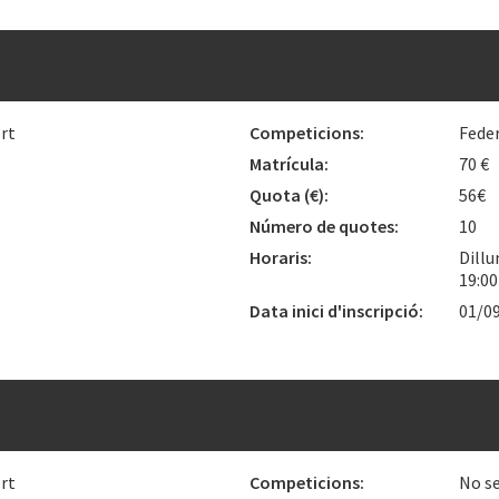
rt
Competicions:
Fede
Matrícula:
70 €
Quota
(€)
:
56€
Número de quotes:
10
Horaris:
Dillu
19:0
Data inici d'inscripció:
01/0
rt
Competicions:
No se