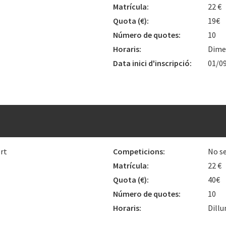
Matrícula:
22 €
Quota
(€)
:
19€
Número de quotes:
10
Horaris:
Dimec
Data inici d'inscripció:
01/0
rt
Competicions:
No se
Matrícula:
22 €
Quota
(€)
:
40€
Número de quotes:
10
Horaris:
Dillu