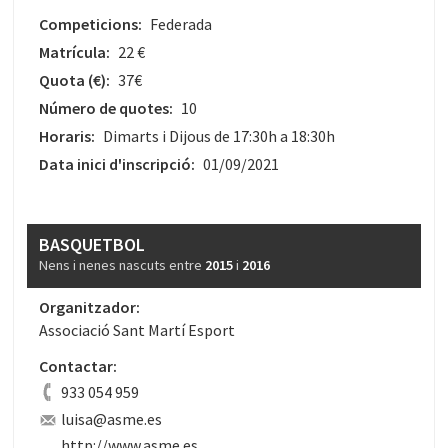
Competicions:
Federada
Matrícula:
22 €
Quota
(€)
:
37€
Número de quotes:
10
Horaris:
Dimarts i Dijous de 17:30h a 18:30h
Data inici d'inscripció:
01/09/2021
BASQUETBOL
Nens i nenes nascuts entre
2015
i
2016
Organitzador:
Associació Sant Martí Esport
Contactar:
933 054 959
luisa@asme.es
http://www.asme.es