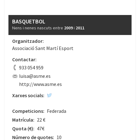
BASQUETBOL
Nens i nenes nascuts entre
2009
i
2011
Organitzador:
Associació Sant Martí Esport
Contactar:
933 054 959
luisa@asme.es
http://www.asme.es
Xarxes socials:
Competicions:
Federada
Matrícula:
22 €
Quota
(€)
:
47€
Número de quotes:
10