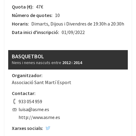
Quota
(€)
:
47€
Número de quotes:
10
Horaris:
Dimarts, Dijous i Divendres de 19:30h a 20:30h
Data inici d'inscripció:
01/09/2022
BASQUETBOL
Nens i nenes nascuts entre
2012
i
2014
Organitzador:
Associació Sant Martí Esport
Contactar:
933 054 959
luisa@asme.es
http://www.asme.es
Xarxes socials: