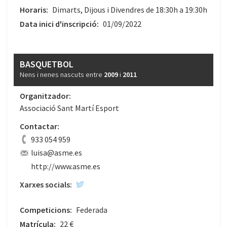
Horaris:
Dimarts, Dijous i Divendres de 18:30h a 19:30h
Data inici d'inscripció:
01/09/2022
BASQUETBOL
Nens i nenes nascuts entre
2009
i
2011
Organitzador:
Associació Sant Martí Esport
Contactar:
933 054 959
luisa@asme.es
http://www.asme.es
Xarxes socials:
Competicions:
Federada
Matrícula:
22 €