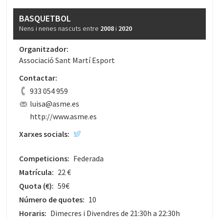
BASQUETBOL
Nens i nenes nascuts entre
2008
i
2020
Organitzador:
Associació Sant Martí Esport
Contactar:
933 054 959
luisa@asme.es
http://www.asme.es
Xarxes socials:
Competicions:
Federada
Matrícula:
22 €
Quota
(€)
:
59€
Número de quotes:
10
Horaris:
Dimecres i Divendres de 21:30h a 22:30h