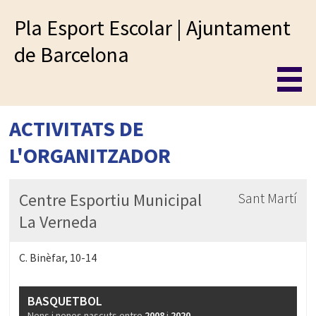
Pla Esport Escolar | Ajuntament
de Barcelona
ACTIVITATS DE
L'ORGANITZADOR
Centre Esportiu Municipal
Sant Martí
La Verneda
C. Binèfar, 10-14
BASQUETBOL
Nens i nenes nascuts entre
2008
i
2020