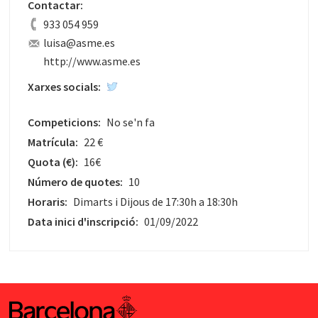
Contactar:
933 054 959
luisa@asme.es
http://www.asme.es
Xarxes socials:
Competicions:
No se'n fa
Matrícula:
22 €
Quota
(€)
:
16€
Número de quotes:
10
Horaris:
Dimarts i Dijous de 17:30h a 18:30h
Data inici d'inscripció:
01/09/2022