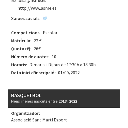
luisa@asme.es
http://www.asme.es
Xarxes socials:
Competicions:
Escolar
Matrícula:
22 €
Quota
(€)
:
26€
Número de quotes:
10
Horaris:
Dimarts i Dijous de 17:30h a 18:30h
Data inici d'inscripció:
01/09/2022
BASQUETBOL
Nens i nenes nascuts entre
2018
i
2022
Organitzador:
Associació Sant Martí Esport