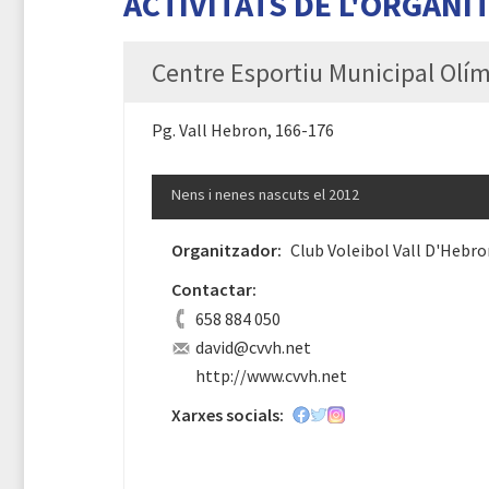
ACTIVITATS DE L'ORGANI
Centre Esportiu Municipal Olím
Pg. Vall Hebron, 166-176
Nens i nenes nascuts el 2012
Organitzador:
Club Voleibol Vall D'Hebro
Contactar:
658 884 050
david@cvvh.net
http://www.cvvh.net
Xarxes socials: