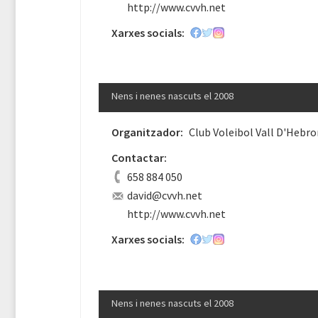
http://www.cvvh.net
Xarxes socials:
Nens i nenes nascuts el 2008
Organitzador:
Club Voleibol Vall D'Hebro
Contactar:
658 884 050
david@cvvh.net
http://www.cvvh.net
Xarxes socials:
Nens i nenes nascuts el 2008