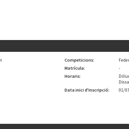
n
Competicions:
Fede
Matrícula:
-
Horaris:
Dillu
Dissa
Data inici d'inscripció:
01/0