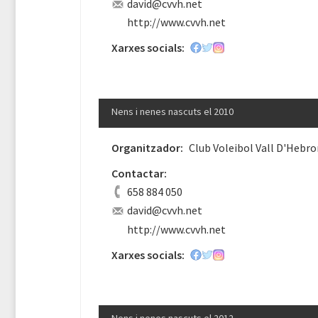
david@cvvh.net
http://www.cvvh.net
Xarxes socials:
Nens i nenes nascuts el 2010
Organitzador:
Club Voleibol Vall D'Hebro
Contactar:
658 884 050
david@cvvh.net
http://www.cvvh.net
Xarxes socials: