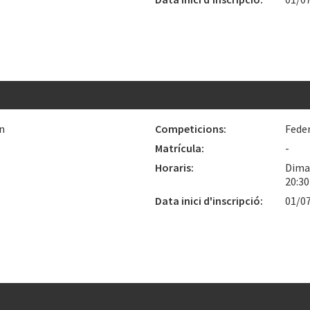
n
Competicions:
Fede
Matrícula:
-
Horaris:
Dimar
20:3
Data inici d'inscripció:
01/0