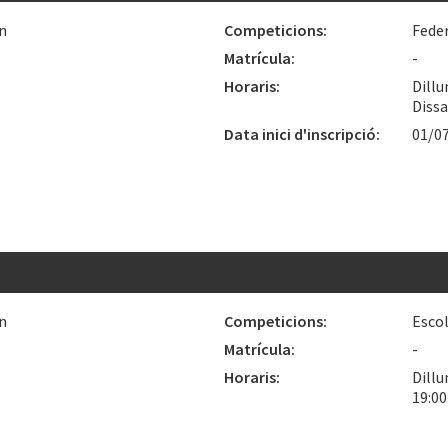
n
Competicions:
Fede
Matrícula:
-
Horaris:
Dillu
Dissa
Data inici d'inscripció:
01/0
n
Competicions:
Escol
Matrícula:
-
Horaris:
Dillu
19:0