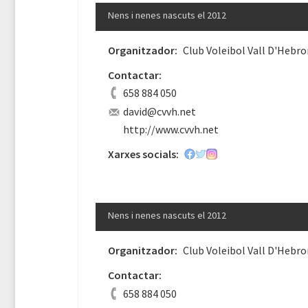
Nens i nenes nascuts el 2012
Organitzador:
Club Voleibol Vall D'Hebro
Contactar:
658 884 050
david@cvvh.net
http://www.cvvh.net
Xarxes socials:
Nens i nenes nascuts el 2012
Organitzador:
Club Voleibol Vall D'Hebro
Contactar:
658 884 050