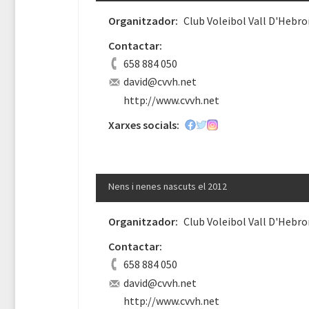
Organitzador:
Club Voleibol Vall D'Hebro
Contactar:
658 884 050
david@cvvh.net
http://www.cvvh.net
Xarxes socials:
Nens i nenes nascuts el 2012
Organitzador:
Club Voleibol Vall D'Hebro
Contactar:
658 884 050
david@cvvh.net
http://www.cvvh.net