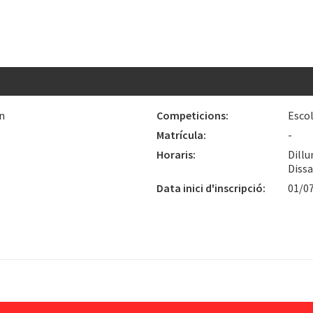
n
Competicions:
Esco
Matrícula:
-
Horaris:
Dillu
Dissa
Data inici d'inscripció:
01/0