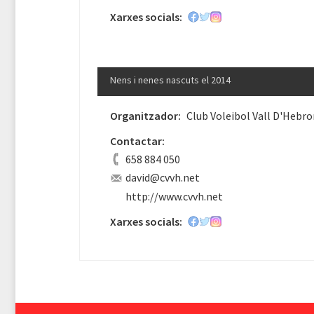
Xarxes socials:
Nens i nenes nascuts el 2014
Organitzador:
Club Voleibol Vall D'Hebro
Contactar:
658 884 050
david@cvvh.net
http://www.cvvh.net
Xarxes socials: