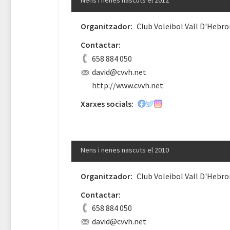
Nens i nenes nascuts el 2012
Organitzador:
Club Voleibol Vall D'Hebro
Contactar:
658 884 050
david@cvvh.net
http://www.cvvh.net
Xarxes socials:
Nens i nenes nascuts el 2010
Organitzador:
Club Voleibol Vall D'Hebro
Contactar:
658 884 050
david@cvvh.net