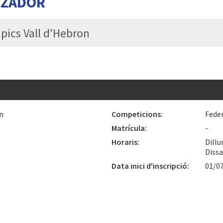
TZADOR
pics Vall d'Hebron
n
Competicions:
Fede
Matrícula:
-
Horaris:
Dillu
Dissa
Data inici d'inscripció:
01/0