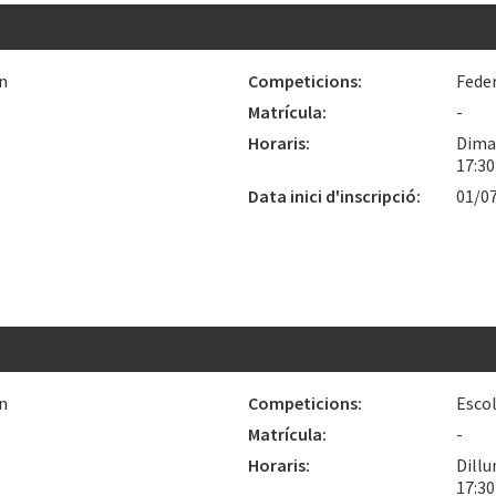
n
Competicions:
Fede
Matrícula:
-
Horaris:
Dimar
17:30
Data inici d'inscripció:
01/0
n
Competicions:
Esco
Matrícula:
-
Horaris:
Dillu
17:30