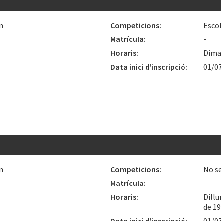
n
Competicions:
Esco
Matrícula:
-
Horaris:
Dimar
Data inici d'inscripció:
01/0
n
Competicions:
No se
Matrícula:
-
Horaris:
Dillu
de 19
Data inici d'inscripció:
01/0