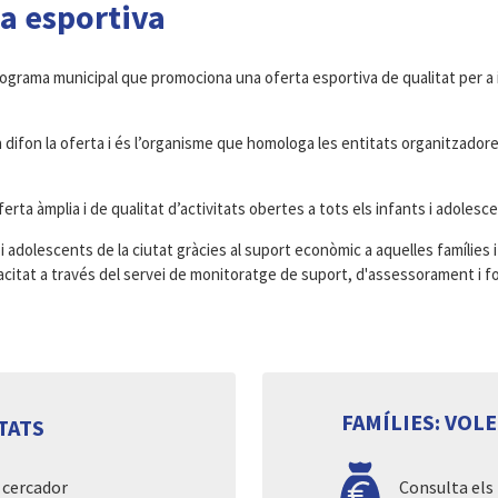
ca esportiva
ograma municipal que promociona una oferta esportiva de qualitat per a 
 difon la oferta i és l’organisme que homologa les entitats organitzador
ta àmplia i de qualitat d’activitats obertes a tots els infants i adolesce
nts i adolescents de la ciutat gràcies al suport econòmic a aquelles famílie
pacitat a través del servei de monitoratge de suport, d'assessorament i f
FAMÍLIES: VOL
TATS
 cercador
Consulta els 